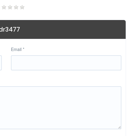
ndr3477
Email
*