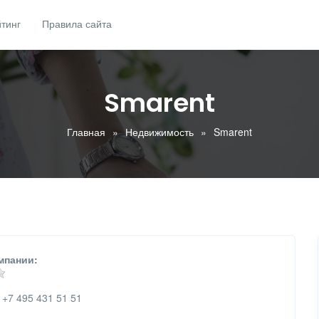
тинг
Правила сайта
Smarent
Главная
Недвижимость
Smarent
мпании:
+7 495 431 51 51