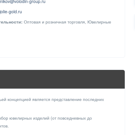
nikov@volodin-group.ru
/jolie-gold.ru
тельности:
Оптовая и розничная торговля, Ювелирные
чьей концепцией является представление последних
выбор ювелирных изделий (от повседневных до
нтов.