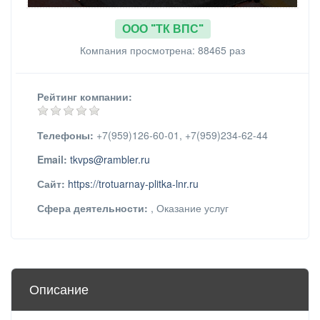
ООО "ТК ВПС"
Компания просмотрена: 88465 раз
Рейтинг компании:
Телефоны:
+7(959)126-60-01, +7(959)234-62-44
Email:
tkvps@rambler.ru
Сайт:
https://trotuarnay-plitka-lnr.ru
Сфера деятельности:
, Оказание услуг
Описание