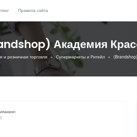
тинг
Правила сайта
andshop) Академия Кра
я и розничная торговля
Супермаркеты и Ритейл
(Brandshop
мпании: