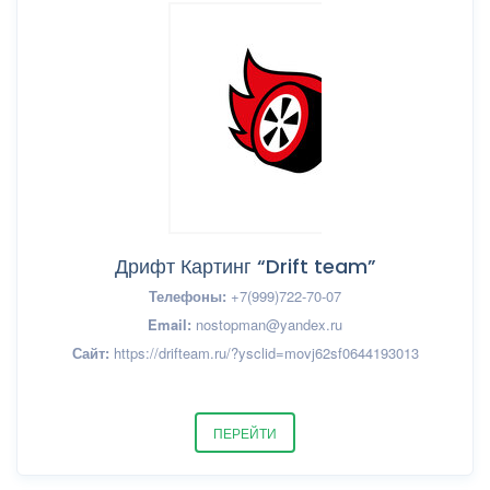
Дрифт Картинг “Drift team”
Телефоны:
+7(999)722-70-07
Email:
nostopman@yandex.ru
Сайт:
https://drifteam.ru/?ysclid=movj62sf0644193013
ПЕРЕЙТИ